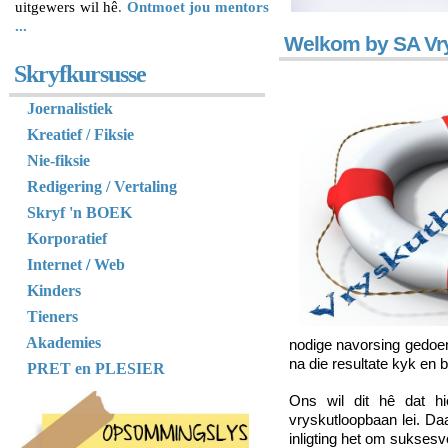
uitgewers wil hê
.
Ontmoet jou mentors
...
Welkom by SA Vry
Skryfkursusse
Joernalistiek
Kreatief / Fiksie
Nie-fiksie
Redigering / Vertaling
Skryf 'n BOEK
Korporatief
Internet
/
Web
Kinders
Tieners
Akademies
nodige navorsing gedoen
na die resultate kyk en 
PRET en PLESIER
Ons wil dit hê dat hi
vryskutloopbaan lei. Da
inligting het om suksesv