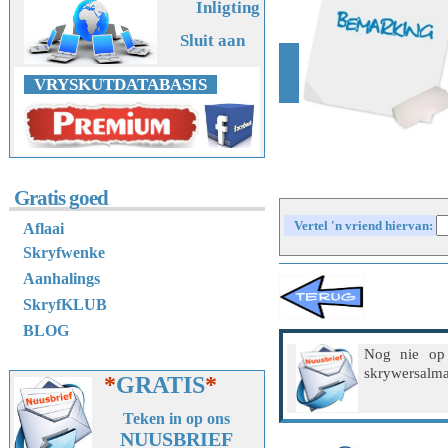
Inligting
Sluit aan
VRYSKUTDATABASIS
Gratis goed
Vertel 'n vriend hiervan:
Aflaai
Skryfwenke
Aanhalings
SkryfKLUB
BLOG
Nog nie op
skrywersalma
*
GRATIS
*
Teken in op ons
NUUSBRIEF