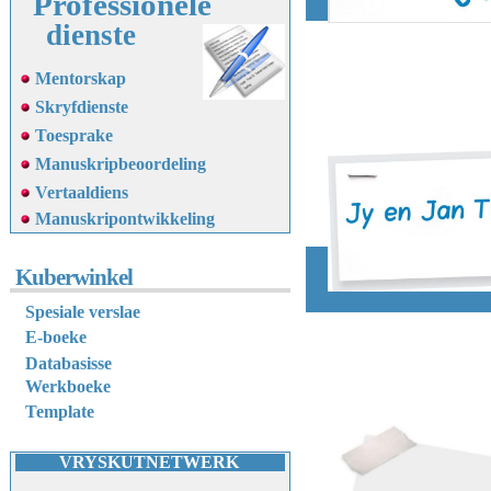
Professionele
dienste
Mentorskap
Skryfdienste
Toesprake
Manuskripbeoordeling
Vertaaldiens
M
anuskripontwikkeling
Kuberwinkel
Spesiale verslae
E-boeke
Databasisse
Werkboeke
Template
VRYSKUTNETWERK