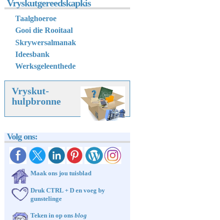
Vryskutgereedskapkis
Taalghoeroe
Gooi die Rooitaal
Skrywersalmanak
Ideesbank
Werksgeleenthede
Vryskut-
hulpbronne
Volg ons:
Maak ons jou tuisblad
Druk CTRL + D en voeg by
gunstelinge
Teken in op ons
blog