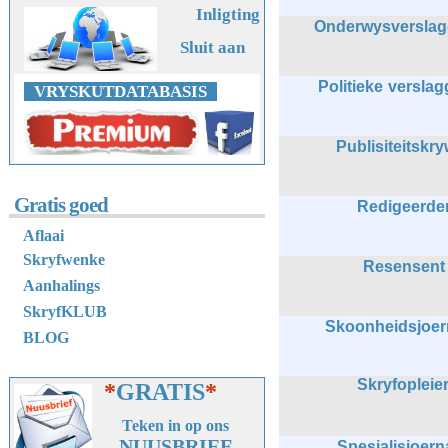
Inligting
Onderwysversla
Sluit aan
Politieke versla
VRYSKUTDATABASIS
Publisiteitskr
Gratis goed
Redigeerde
Aflaai
Skryfwenke
Resensent
Aanhalings
SkryfKLUB
Skoonheidsjoer
BLOG
Skryfopleie
*
GRATIS
*
Teken in op ons
NUUSBRIEF
Spesialisjoern