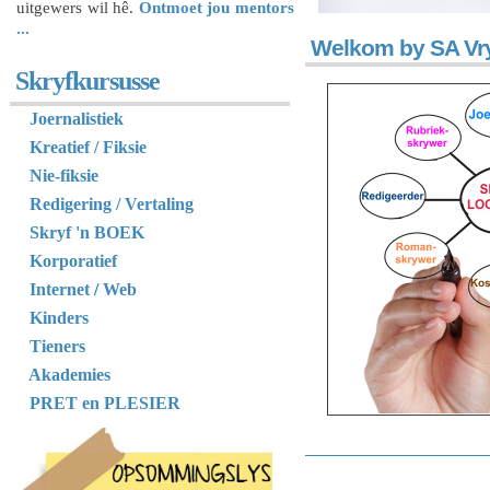
uitgewers wil hê.
Ontmoet jou mentors
...
Welkom by SA Vry
Skryfkursusse
Joernalistiek
Kreatief / Fiksie
Nie-fiksie
Redigering / Vertaling
Skryf 'n BOEK
Korporatief
Internet
/
Web
Kinders
Tieners
Akademies
PRET en PLESIER