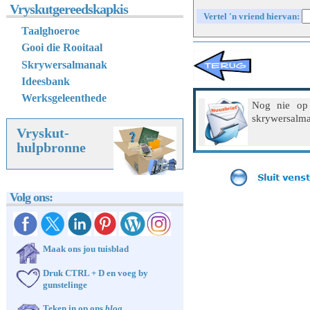
Vryskutgereedskapkis
Vertel 'n vriend hiervan:
Taalghoeroe
Gooi die Rooitaal
Skrywersalmanak
Ideesbank
Werksgeleenthede
Nog nie op
skrywersalma
Vryskut-
hulpbronne
Volg ons:
Maak ons jou tuisblad
Druk CTRL + D en voeg by
gunstelinge
Teken in op ons
blog