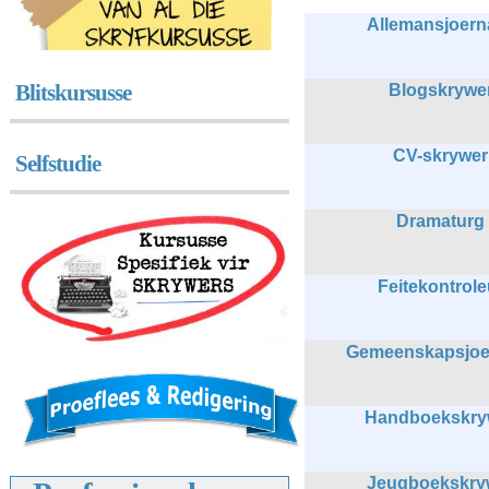
Allemansjoerna
Blitskursusse
Blogskrywe
CV-skrywer
Selfstudie
Dramaturg
Feitekontrole
Gemeenskapsjoer
Handboekskry
Jeugboekskry