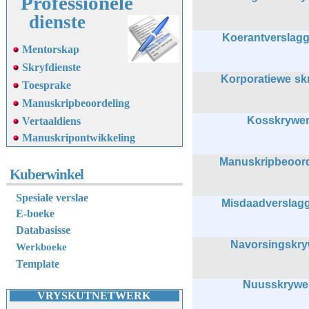
Professionele
dienste
Koerantverslag
Mentorskap
Skryfdienste
Korporatiewe sk
Toesprake
Manuskripbeoordeling
Kosskrywe
Vertaaldiens
M
anuskripontwikkeling
Manuskripbeoord
Kuberwinkel
Spesiale verslae
Misdaadverslag
E-boeke
Databasisse
Navorsingskry
Werkboeke
Template
Nuusskrywe
VRYSKUTNETWERK