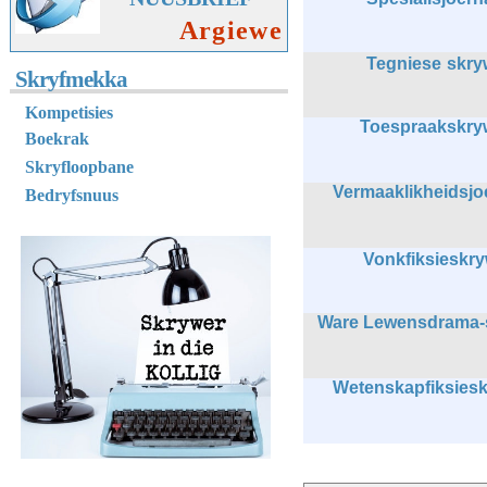
Argiewe
Tegniese skry
Skryfmekka
K
ompetisies
Toespraakskry
Boekrak
Skryfloopbane
Vermaaklikheidsjo
Bedryfsnuus
Vonkfiksieskr
Ware Lewensdrama-
Wetenskapfiksies