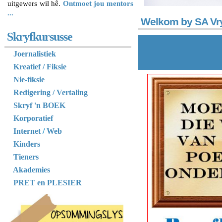
uitgewers wil hê.
Ontmoet jou mentors
...
Welkom by SA Vry
Skryfkursusse
Joernalistiek
Kreatief / Fiksie
Nie-fiksie
Redigering / Vertaling
Skryf 'n BOEK
Korporatief
Internet
/
Web
Kinders
Tieners
Akademies
PRET en PLESIER