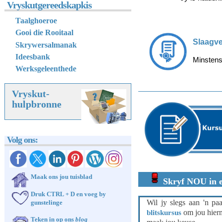
Vryskutgereedskapkis
Taalghoeroe
Gooi die Rooitaal
Slaagve
Skrywersalmanak
Ideesbank
Minsten
Werksgeleenthede
Vryskut-
hulpbronne
Volg ons:
Maak ons jou tuisblad
Skryf NOU in e
Druk CTRL + D en voeg by
Wil jy slegs aan 'n pa
gunstelinge
om jou hier
blitskursus
Teken in op ons
blog