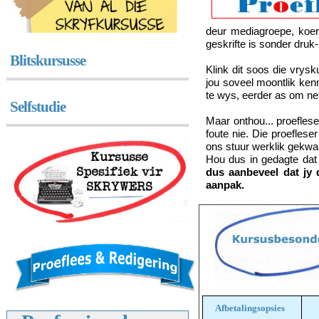
deur mediagroepe, koer
geskrifte is sonder druk
Blitskursusse
Klink dit soos die vrys
jou soveel moontlik ken
te wys, eerder as om net 
Selfstudie
Maar onthou... proeflese
foute nie. Die proefles
ons stuur werklik gekwal
Hou dus in gedagte dat
dus aanbeveel dat jy 
aanpak.
Afbetalingsopsies