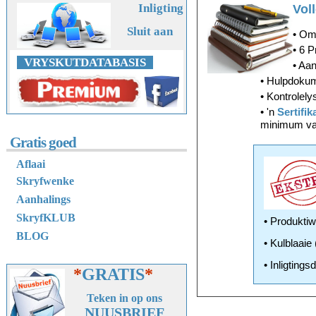
Inligting
Vol
Sluit aan
•
Omv
• 6 P
VRYSKUTDATABASIS
• Aa
• Hulpdoku
• Kontrolely
• 'n
Sertifik
minimum va
Gratis goed
Aflaai
Skryfwenke
Aanhalings
SkryfKLUB
• Produktiw
BLOG
• Kulblaaie
• Inligting
*
GRATIS
*
Teken in op ons
NUUSBRIEF