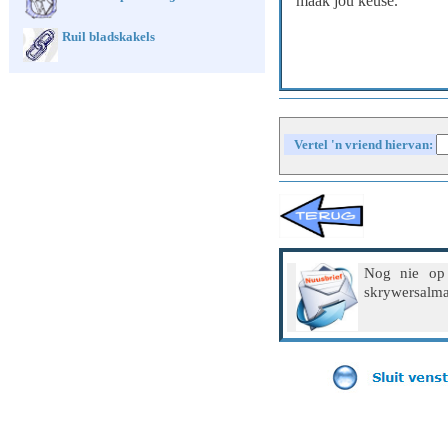
maak jou keuse.
Ruil bladskakels
Vertel 'n vriend hiervan:
Nog nie op
skrywersalma