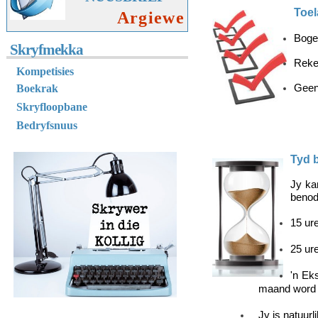
Toel
Argiewe
Boge
Skryfmekka
Reken
K
ompetisies
Boekrak
Geen 
Skryfloopbane
Bedryfsnuus
Tyd 
Jy ka
benod
15 ure
25 ur
'n Ek
maand word 
Jy is natuurl