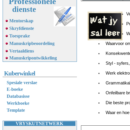
Professionele
dienste
Ve
Mentorskap
P
Skryfdienste
W
Toesprake
Manuskripbeoordeling
Waarvoor om 
Vertaaldiens
Konsekwente
M
anuskripontwikkeling
Styl - syfer
Kuberwinkel
Werk elektro
Spesiale verslae
Grammatika
E-boeke
Onfeilbare b
Databasisse
Die beste pr
Werkboeke
Template
Waar en hoe
VRYSKUTNETWERK